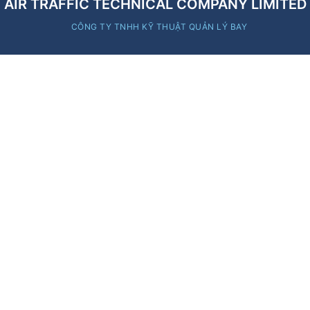
AIR TRAFFIC TECHNICAL COMPANY LIMITED
CÔNG TY TNHH KỸ THUẬT QUẢN LÝ BAY
Contact Information
Editor in Chief
:
Deputy Director Phan Quốc Hưng
Governing Authority
:
Viet Nam Air Traffic
Management Corporation
Information quoted from this website must
clearly acknowledge the source
No. 5/200, Nguyen Son Street, Bo De Ward,
Hanoi City, Vietnam
Phone
:
024.38271914
Fax
:
024.38730398
attech@attech.com.vn