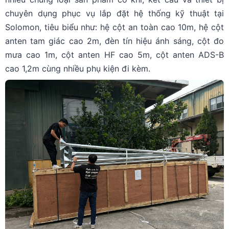
chuyên dụng phục vụ lắp đặt hệ thống kỹ thuật tại
Solomon, tiêu biểu như: hệ cột an toàn cao 10m, hệ cột
anten tam giác cao 2m, đèn tín hiệu ánh sáng, cột đo
mưa cao 1m, cột anten HF cao 5m, cột anten ADS-B
cao 1,2m cùng nhiều phụ kiện đi kèm.