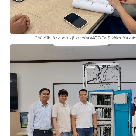
Chủ đầu tư cùng kỹ sư của MOPIENS kiểm tra các 