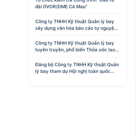
đài DVOR/DME Cà Mau”
Công ty TNHH Kỹ thuật Quản lý bay
xây dựng văn hóa báo cáo tự nguyện
từ niềm tin và trách nhiệm của người
lao động
Công ty TNHH Kỹ thuật Quản lý bay
tuyên truyền, phổ biến Thỏa ước lao
động tập thể
Đảng bộ Công ty TNHH Kỹ thuật Quản
lý bay tham dự Hội nghị toàn quốc
quán triệt Nghị quyết lần thứ ba Ban
Chấp hành Trung ương Đảng khóa XIV