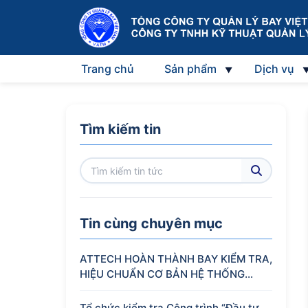
Trang chủ
Sản phẩm
Dịch vụ
Tìm kiếm tin
Tin cùng chuyên mục
ATTECH HOÀN THÀNH BAY KIỂM TRA,
HIỆU CHUẨN CƠ BẢN HỆ THỐNG
RADAR NỘI BÀI, SẴN SÀNG ĐƯA VÀO
KHAI THÁC
Tổ chức kiểm tra Công trình “Đầu tư