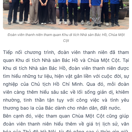
Đoàn viên thanh niên tham quan Khu di tích Nhà sàn Bác Hồ, Chùa Một
Cột
Tiếp nối chương trình, đoàn viên thanh niên đã tham
quan Khu di tích Nhà sàn Bác Hồ và Chùa Một Cột. Tại
Khu di tích Nhà sàn Bác Hồ, đoàn viên thanh niên được
tìm hiểu những tư liệu, hiện vật gắn liền với cuộc đời, sự
nghiệp của Chủ tịch Hồ Chí Minh. Qua đó, mỗi đoàn
viên càng thêm hiểu sâu sắc về lối sống giản dị, khiêm
nhường, tinh thần tận tụy với công việc và tình yêu
thương bao la của Bác dành cho nhân dân, đất nước.
Bên cạnh đó, việc tham quan Chùa Một Cột cũng giúp
đoàn viên thanh niên hiểu thêm về giá trị lịch sử, văn
hóa của Thủ đô Hà Nội, từ đó nâng cao ý thức gìn giữ,