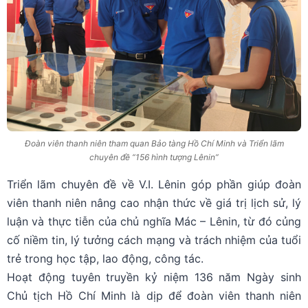
Đoàn viên thanh niên tham quan Bảo tàng Hồ Chí Minh và Triển lãm
chuyên đề “156 hình tượng Lênin”
Triển lãm chuyên đề về V.I. Lênin góp phần giúp đoàn
viên thanh niên nâng cao nhận thức về giá trị lịch sử, lý
luận và thực tiễn của chủ nghĩa Mác – Lênin, từ đó củng
cố niềm tin, lý tưởng cách mạng và trách nhiệm của tuổi
trẻ trong học tập, lao động, công tác.
Hoạt động tuyên truyền kỷ niệm 136 năm Ngày sinh
Chủ tịch Hồ Chí Minh là dịp để đoàn viên thanh niên