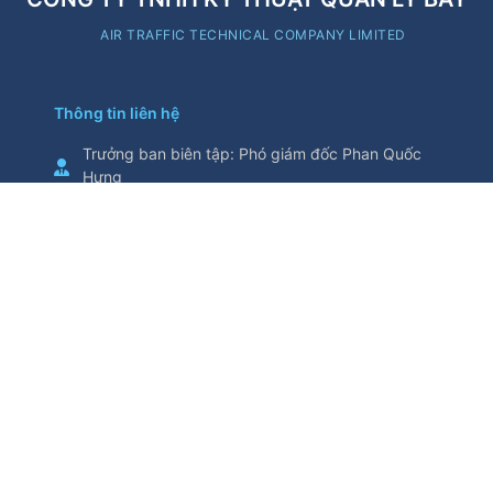
AIR TRAFFIC TECHNICAL COMPANY LIMITED
Thông tin liên hệ
Trưởng ban biên tập
:
Phó giám đốc Phan Quốc
Hưng
Cơ quan chủ quản
:
Tổng Công ty Quản lý bay
Việt Nam
Thông tin trích từ trang thông tin điện tử này yêu
cầu ghi nguồn
Số 5/200, đường Nguyễn Sơn, phường Bồ Đề,
thành phố Hà Nội, Việt Nam
Điện thoại
:
024.38271914
Fax
:
024.38730398
attech@attech.com.vn