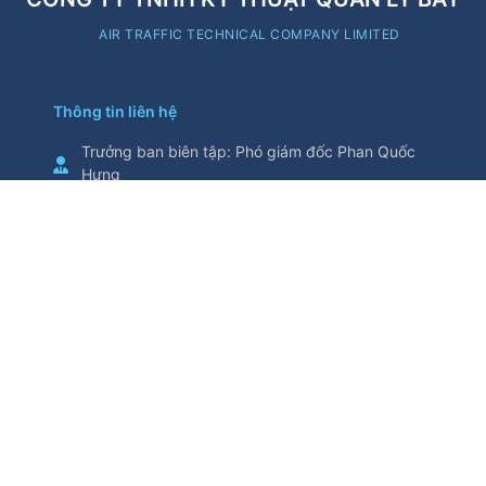
AIR TRAFFIC TECHNICAL COMPANY LIMITED
Thông tin liên hệ
Trưởng ban biên tập
:
Phó giám đốc Phan Quốc
Hưng
Cơ quan chủ quản
:
Tổng Công ty Quản lý bay
Việt Nam
Thông tin trích từ trang thông tin điện tử này yêu
cầu ghi nguồn
Số 5/200, đường Nguyễn Sơn, phường Bồ Đề,
thành phố Hà Nội, Việt Nam
Điện thoại
:
024.38271914
Fax
:
024.38730398
attech@attech.com.vn