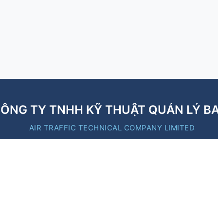
ÔNG TY TNHH KỸ THUẬT QUẢN LÝ B
AIR TRAFFIC TECHNICAL COMPANY LIMITED
B
Liên kết nhanh
https://moc.gov.vn/
https://caa.gov.vn/
https://vatm.vn/