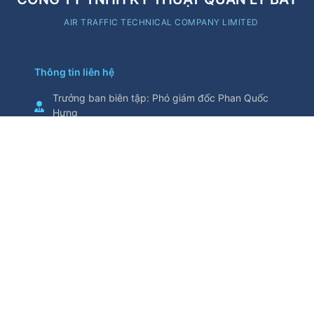
AIR TRAFFIC TECHNICAL COMPANY LIMITED
Thông tin liên hệ
Trưởng ban biên tập
:
Phó giám đốc Phan Quốc
Hưng
Cơ quan chủ quản
:
Tổng Công ty Quản lý bay
Việt Nam
Thông tin trích từ trang thông tin điện tử này yêu
cầu ghi nguồn
Số 5/200, đường Nguyễn Sơn, phường Bồ Đề,
thành phố Hà Nội, Việt Nam
Điện thoại
:
024.38271914
Fax
:
024.38730398
attech@attech.com.vn