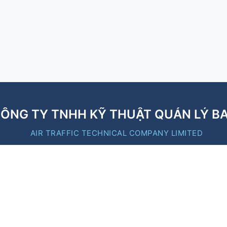
ÔNG TY TNHH KỸ THUẬT QUẢN LÝ B
AIR TRAFFIC TECHNICAL COMPANY LIMITED
B
Liên kết nhanh
https://moc.gov.vn/
https://caa.gov.vn/
https://vatm.vn/