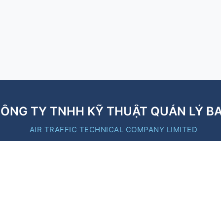
ÔNG TY TNHH KỸ THUẬT QUẢN LÝ B
AIR TRAFFIC TECHNICAL COMPANY LIMITED
B
Liên kết nhanh
https://moc.gov.vn/
https://caa.gov.vn/
https://vatm.vn/