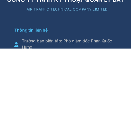
AIR TRAFFIC TECHNICAL COMPANY LIMITED
Thông tin liên hệ
Trưởng ban biên tập
:
Phó giám đốc Phan Quốc
Hưng
Cơ quan chủ quản
:
Tổng Công ty Quản lý bay
Việt Nam
Thông tin trích từ trang thông tin điện tử này yêu
cầu ghi nguồn
Số 5/200, đường Nguyễn Sơn, phường Bồ Đề,
thành phố Hà Nội, Việt Nam
Điện thoại
:
024.38271914
Fax
:
024.38730398
attech@attech.com.vn