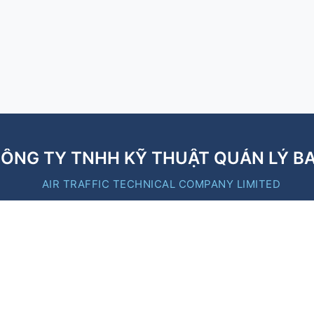
ÔNG TY TNHH KỸ THUẬT QUẢN LÝ B
AIR TRAFFIC TECHNICAL COMPANY LIMITED
B
Liên kết nhanh
https://moc.gov.vn/
https://caa.gov.vn/
https://vatm.vn/