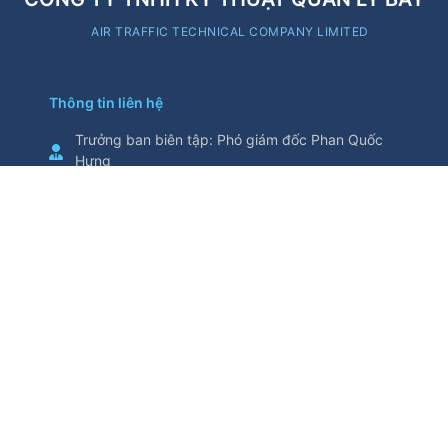
AIR TRAFFIC TECHNICAL COMPANY LIMITED
Thông tin liên hệ
Trưởng ban biên tập
:
Phó giám đốc Phan Quốc
Hưng
Cơ quan chủ quản
:
Tổng Công ty Quản lý bay
Việt Nam
Thông tin trích từ trang thông tin điện tử này yêu
cầu ghi nguồn
Số 5/200, đường Nguyễn Sơn, phường Bồ Đề,
thành phố Hà Nội, Việt Nam
Điện thoại
:
024.38271914
Fax
:
024.38730398
attech@attech.com.vn