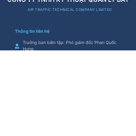
AIR TRAFFIC TECHNICAL COMPANY LIMITED
Thông tin liên hệ
Trưởng ban biên tập
:
Phó giám đốc Phan Quốc
Hưng
Cơ quan chủ quản
:
Tổng Công ty Quản lý bay
Việt Nam
Thông tin trích từ trang thông tin điện tử này yêu
cầu ghi nguồn
Số 5/200, đường Nguyễn Sơn, phường Bồ Đề,
thành phố Hà Nội, Việt Nam
Điện thoại
:
024.38271914
Fax
:
024.38730398
attech@attech.com.vn