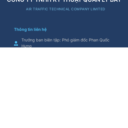
AIR TRAFFIC TECHNICAL COMPANY LIMITED
Thông tin liên hệ
Trưởng ban biên tập
:
Phó giám đốc Phan Quốc
Hưng
Cơ quan chủ quản
:
Tổng Công ty Quản lý bay
Việt Nam
Thông tin trích từ trang thông tin điện tử này yêu
cầu ghi nguồn
Số 5/200, đường Nguyễn Sơn, phường Bồ Đề,
thành phố Hà Nội, Việt Nam
Điện thoại
:
024.38271914
Fax
:
024.38730398
attech@attech.com.vn