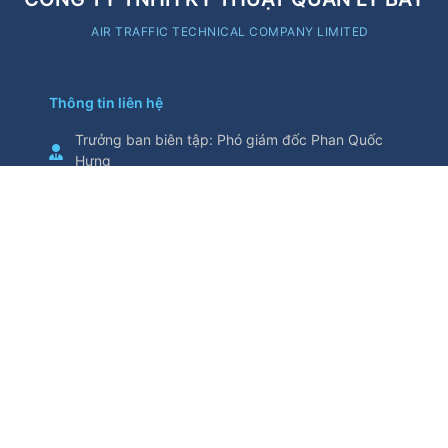
AIR TRAFFIC TECHNICAL COMPANY LIMITED
Thông tin liên hệ
Trưởng ban biên tập
:
Phó giám đốc Phan Quốc
Hưng
Cơ quan chủ quản
:
Tổng Công ty Quản lý bay
Việt Nam
Thông tin trích từ trang thông tin điện tử này yêu
cầu ghi nguồn
Số 5/200, đường Nguyễn Sơn, phường Bồ Đề,
thành phố Hà Nội, Việt Nam
Điện thoại
:
024.38271914
Fax
:
024.38730398
attech@attech.com.vn