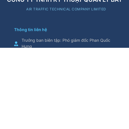
AIR TRAFFIC TECHNICAL COMPANY LIMITED
Thông tin liên hệ
Trưởng ban biên tập
:
Phó giám đốc Phan Quốc
Hưng
Cơ quan chủ quản
:
Tổng Công ty Quản lý bay
Việt Nam
Thông tin trích từ trang thông tin điện tử này yêu
cầu ghi nguồn
Số 5/200, đường Nguyễn Sơn, phường Bồ Đề,
thành phố Hà Nội, Việt Nam
Điện thoại
:
024.38271914
Fax
:
024.38730398
attech@attech.com.vn