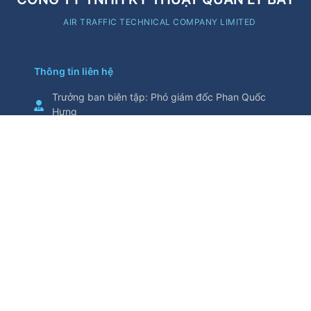
AIR TRAFFIC TECHNICAL COMPANY LIMITED
Thông tin liên hệ
Trưởng ban biên tập
:
Phó giám đốc Phan Quốc
Hưng
Cơ quan chủ quản
:
Tổng Công ty Quản lý bay
Việt Nam
Thông tin trích từ trang thông tin điện tử này yêu
cầu ghi nguồn
Số 5/200, đường Nguyễn Sơn, phường Bồ Đề,
thành phố Hà Nội, Việt Nam
Điện thoại
:
024.38271914
Fax
:
024.38730398
attech@attech.com.vn