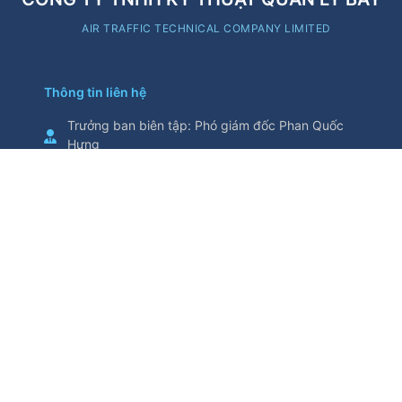
AIR TRAFFIC TECHNICAL COMPANY LIMITED
Thông tin liên hệ
Trưởng ban biên tập
:
Phó giám đốc Phan Quốc
Hưng
Cơ quan chủ quản
:
Tổng Công ty Quản lý bay
Việt Nam
Thông tin trích từ trang thông tin điện tử này yêu
cầu ghi nguồn
Số 5/200, đường Nguyễn Sơn, phường Bồ Đề,
thành phố Hà Nội, Việt Nam
Điện thoại
:
024.38271914
Fax
:
024.38730398
attech@attech.com.vn