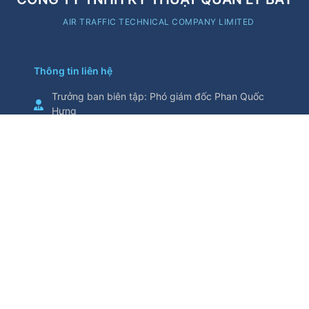
AIR TRAFFIC TECHNICAL COMPANY LIMITED
Thông tin liên hệ
Trưởng ban biên tập
:
Phó giám đốc Phan Quốc
Hưng
Cơ quan chủ quản
:
Tổng Công ty Quản lý bay
Việt Nam
Thông tin trích từ trang thông tin điện tử này yêu
cầu ghi nguồn
Số 5/200, đường Nguyễn Sơn, phường Bồ Đề,
thành phố Hà Nội, Việt Nam
Điện thoại
:
024.38271914
Fax
:
024.38730398
attech@attech.com.vn