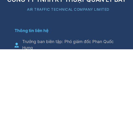
AIR TRAFFIC TECHNICAL COMPANY LIMITED
Thông tin liên hệ
Trưởng ban biên tập
:
Phó giám đốc Phan Quốc
Hưng
Cơ quan chủ quản
:
Tổng Công ty Quản lý bay
Việt Nam
Thông tin trích từ trang thông tin điện tử này yêu
cầu ghi nguồn
Số 5/200, đường Nguyễn Sơn, phường Bồ Đề,
thành phố Hà Nội, Việt Nam
Điện thoại
:
024.38271914
Fax
:
024.38730398
attech@attech.com.vn