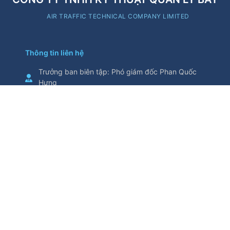
AIR TRAFFIC TECHNICAL COMPANY LIMITED
Thông tin liên hệ
Trưởng ban biên tập
:
Phó giám đốc Phan Quốc
Hưng
Cơ quan chủ quản
:
Tổng Công ty Quản lý bay
Việt Nam
Thông tin trích từ trang thông tin điện tử này yêu
cầu ghi nguồn
Số 5/200, đường Nguyễn Sơn, phường Bồ Đề,
thành phố Hà Nội, Việt Nam
Điện thoại
:
024.38271914
Fax
:
024.38730398
attech@attech.com.vn