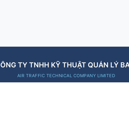
ÔNG TY TNHH KỸ THUẬT QUẢN LÝ B
AIR TRAFFIC TECHNICAL COMPANY LIMITED
B
Liên kết nhanh
https://moc.gov.vn/
https://caa.gov.vn/
https://vatm.vn/